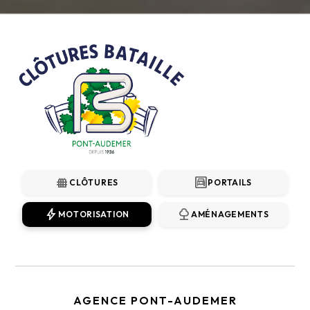
fence
garage
CLÔTURES
PORTAILS
bolt
nature
MOTORISATION
AMÉNAGEMENTS
AGENCE PONT-AUDEMER