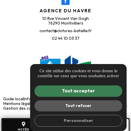
AGENCE DU HAVRE
10 Rue Vincent Van Gogh
76290 Montivilliers
contact@clotures-bataille.fr
02 44 10 03 37
Ce site utilise des cookies et vous donne le
contrôle sur ceux que vous souhaitez activer
Tout accepter
Guide local
Informations complémentaires
Mentions légales
Politique de confidentialité
Tout refuser
Gestion des cookies
Personnaliser
place
call
mail
ACCÈS
TÉL.
CONTACT