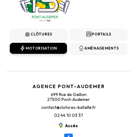
fence
garage
CLÔTURES
PORTAILS
bolt
nature
MOTORISATION
AMÉNAGEMENTS
AGENCE PONT-AUDEMER
699 Rue de Gaillon
27500 Pont-Audemer
contact@clotures-bataille.fr
02 44 10 03 37
Accès