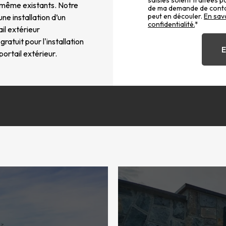
saisies soient traitées p
, même existants. Notre
de ma demande de contac
peut en découler.
En savo
ne installation d’un
confidentialité.
*
il extérieur
atuit pour l'installation
ortail extérieur.