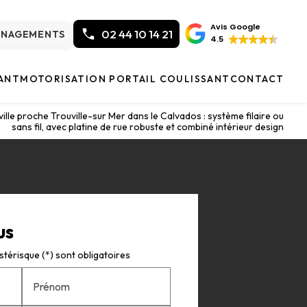
Avis Google
02 44 10 14 21
ÉNAGEMENTS
4.5
ANT
MOTORISATION PORTAIL COULISSANT
CONTACT
ille proche Trouville-sur Mer dans le Calvados : système filaire ou
sans fil, avec platine de rue robuste et combiné intérieur design
us
térisque (*) sont obligatoires
Prénom