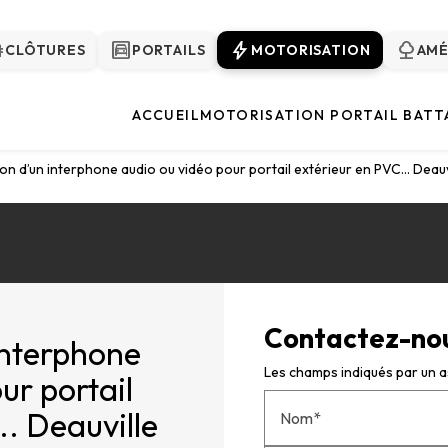
ce
garage
bolt
nature
CLÔTURES
PORTAILS
MOTORISATION
AM
ACCUEIL
MOTORISATION PORTAIL BATT
ion d’un interphone audio ou vidéo pour portail extérieur en PVC... Deauv
Contactez-no
 interphone
Les champs indiqués par un as
ur portail
.. Deauville
Nom*