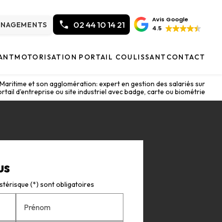
Avis Google
02 44 10 14 21
ÉNAGEMENTS
4.5
ANT
MOTORISATION PORTAIL COULISSANT
CONTACT
aritime et son agglomération: expert en gestion des salariés sur
rtail d'entreprise ou site industriel avec badge, carte ou biométrie
us
térisque (*) sont obligatoires
Prénom