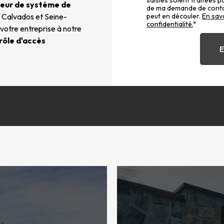
saisies soient traitées p
teur de système de
de ma demande de contac
peut en découler.
En savo
 Calvados et Seine-
confidentialité.
*
 votre entreprise à notre
rôle d'accès