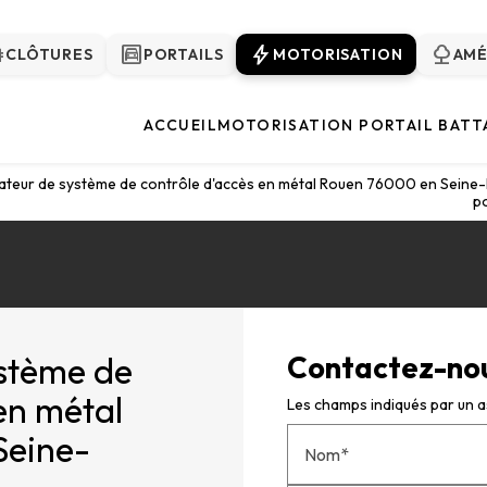
ce
garage
bolt
nature
CLÔTURES
PORTAILS
MOTORISATION
AM
ACCUEIL
MOTORISATION PORTAIL BATT
ateur de système de contrôle d'accès en métal Rouen 76000 en Seine-M
po
ystème de
Contactez-no
en métal
Les champs indiqués par un as
Seine-
Nom*