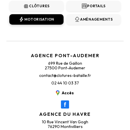
fence
garage
CLÔTURES
PORTAILS
bolt
nature
MOTORISATION
AMÉNAGEMENTS
AGENCE PONT-AUDEMER
699 Rue de Gaillon
27500 Pont-Audemer
contact@clotures-bataille.fr
02 44 10 03 37
Accès
AGENCE DU HAVRE
10 Rue Vincent Van Gogh
76290 Montivilliers