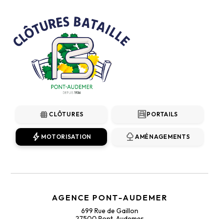
fence
garage
CLÔTURES
PORTAILS
bolt
nature
MOTORISATION
AMÉNAGEMENTS
AGENCE PONT-AUDEMER
699 Rue de Gaillon
27500 Pont-Audemer